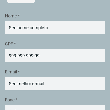
Nome *
CPF *
E-mail *
Fone *