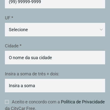
UF *
Cidade *
Insira a soma de três + dois:
Aceito e concordo com a
Política de Privacidade
da CityCar Free.