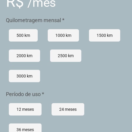
R$
/mês
Quilometragem mensal *
500 km
1000 km
1500 km
2000 km
2500 km
3000 km
Período de uso *
12 meses
24 meses
36 meses